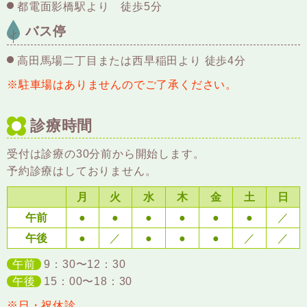
都電面影橋駅より 徒歩5分
バス停
高田馬場二丁目または西早稲田より 徒歩4分
※駐車場はありませんのでご了承ください。
診療時間
受付は診療の30分前から開始します。
予約診療はしておりません。
月
火
水
木
金
土
日
午前
●
●
●
●
●
●
／
午後
●
／
●
●
●
／
／
午前
9：30〜12：30
午後
15：00〜18：30
※日・祝休診