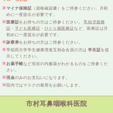
マイナ保険証
（資格確認書）をご持参ください。月初
めに一度提出が必要です。
医療証
をお持ちの方はご持参ください。
乳幼児医療
証
・
子ども医療証
・
ひとり親医療証
など、医療証は月
初めに一度提出が必要です。
診察券
をお持ちの方はご持参ください。
早稲田大学学生健康増進互助会会員の方は
学生証
を提
示してください。
お薬手帳
など現在の内服薬がわかるものをご持参くだ
さい。
現金
のみのお支払いになります。
院内ではマスクの着用をお願いします。
市村耳鼻咽喉科医院